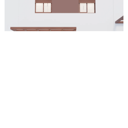
225.000 €
Chalet adosado con piscina en Antas
ANTAS
185.000 €