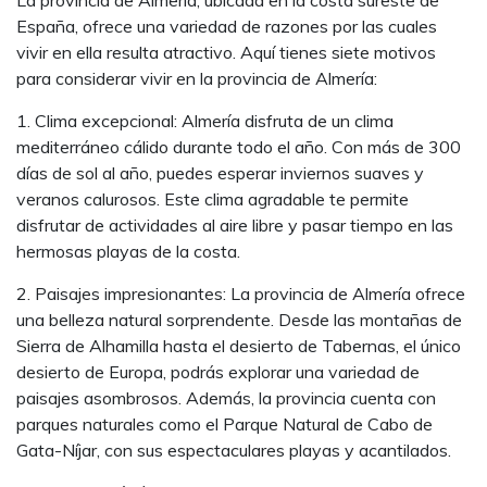
La provincia de Almería, ubicada en la costa sureste de
PUEBLO INDALO-VENTANICAS-EL CANTAL
España, ofrece una variedad de razones por las cuales
199.500 €
vivir en ella resulta atractivo. Aquí tienes siete motivos
para considerar vivir en la provincia de Almería:
1. Clima excepcional: Almería disfruta de un clima
mediterráneo cálido durante todo el año. Con más de 300
días de sol al año, puedes esperar inviernos suaves y
veranos calurosos. Este clima agradable te permite
disfrutar de actividades al aire libre y pasar tiempo en las
hermosas playas de la costa.
2. Paisajes impresionantes: La provincia de Almería ofrece
una belleza natural sorprendente. Desde las montañas de
Sierra de Alhamilla hasta el desierto de Tabernas, el único
desierto de Europa, podrás explorar una variedad de
paisajes asombrosos. Además, la provincia cuenta con
parques naturales como el Parque Natural de Cabo de
Gata-Níjar, con sus espectaculares playas y acantilados.