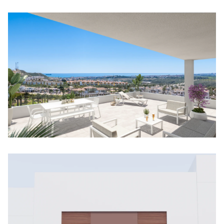
Piso con garaje y piscina en Vera
PUERTO VERA
186.000 €
Apartamento en venta en Las Salinas: cerca de la
playa y con terraza
PUERTO VERA