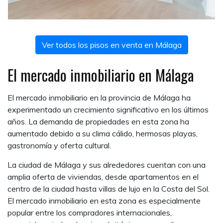
Ver todos los pisos en venta en Málaga
El mercado inmobiliario en Málaga
Piso reformado con ascensor en Camino Suárez
El mercado inmobiliario en la provincia de Málaga ha
BAILÉN - MIRAFLORES
experimentado un crecimiento significativo en los últimos
182.000 €
años. La demanda de propiedades en esta zona ha
aumentado debido a su clima cálido, hermosas playas,
gastronomía y oferta cultural.
La ciudad de Málaga y sus alrededores cuentan con una
amplia oferta de viviendas, desde apartamentos en el
centro de la ciudad hasta villas de lujo en la Costa del Sol.
El mercado inmobiliario en esta zona es especialmente
popular entre los compradores internacionales,