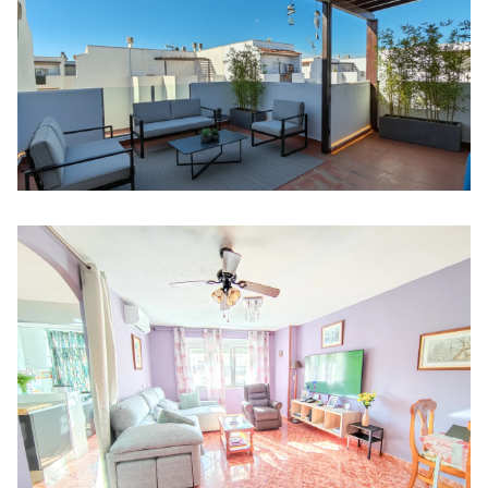
Casa cueva reformada cerca de Vera
CUEVAS DEL ALMANZORA
199.950 €
Apartamento con terraza en primera linea de playa
VERA PLAYA NATURISTA
260.000 €